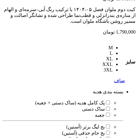
کیت دوم ملوان فصل ۰۵-۱۴۰۴ با ترکیب رنگ آبی–سرمه‌ای و الهام
از مناره‌ی بندرانزلی و قطب‌نما طراحی شده و نشانگر اصالت و
مسیر روشن باشگاه ملوان است.
1,790,000
تومان
M
L
XL
سایز
XXL
3XL
صاف
بسته بندی هدیه
پک کامل هدیه (ساک دستی + جعبه)
ساک دستی
جعبه
بج لیگ برتر (آستین)
بج جام حذفی (آستین)