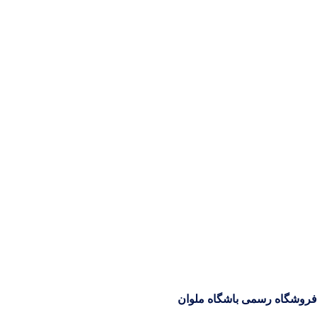
,000
کیت اول
اه رسمی باشگاه ملوان